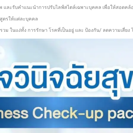
ขภาพ และรับคำแนะนำการปรับไลฟ์สไตล์เฉพาะบุคคล เพื่อให้สอดค
สูตรให้แต่ละบุคคล
์รวม ในแง่ทั้ง การรักษา โรคที่เป็นอยู่ และ ป้องกัน/ ลดความเสี่ย