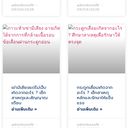
adminbonefit
adminbonefit
09/04/2026
09/04/2026
เข่ามีเสียงแต่ไม่เจ็บ
กระดูกเสื่อมเกิดจาก
เกิดจากอะไร ? เช็ก
อะไร ? เช็กสาเหตุ
สาเหตุและสัญญาณ
หลักและรักษาให้แข็ง
เตือน
แรง
อ่านเพิ่มเติม »
อ่านเพิ่มเติม »
adminbonefit
adminbonefit