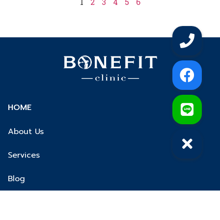
1
2
3
4
5
6
HOME
About Us
Services
Blog
Review & Testimonials