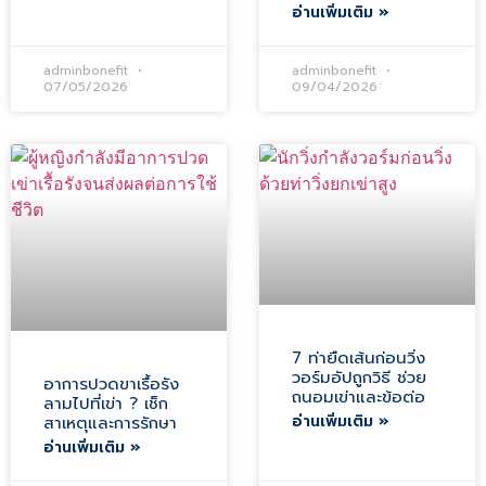
อ่านเพิ่มเติม »
adminbonefit
adminbonefit
07/05/2026
09/04/2026
7 ท่ายืดเส้นก่อนวิ่ง
วอร์มอัปถูกวิธี ช่วย
อาการปวดขาเรื้อรัง
ถนอมเข่าและข้อต่อ
ลามไปที่เข่า ? เช็ก
อ่านเพิ่มเติม »
สาเหตุและการรักษา
อ่านเพิ่มเติม »