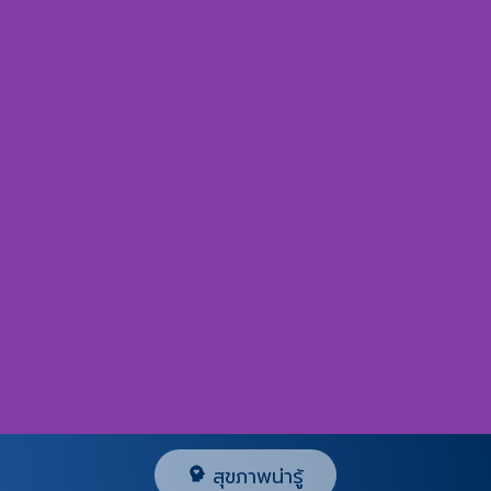
สุขภาพน่ารู้