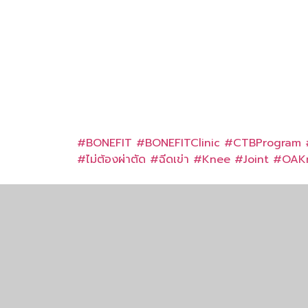
#BONEFIT
#BONEFITClinic
#CTBProgram
#
ไม่ต้องผ่าตัด
#
ฉีดเข่า
#Knee
#Joint
#OAK